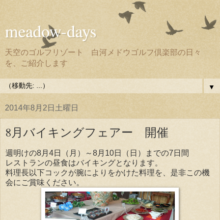
meadow-days
天空のゴルフリゾート 白河メドウゴルフ倶楽部の日々
を、ご紹介します
▼
2014年8月2日土曜日
8月バイキングフェアー 開催
週明けの8月4日（月）～8月10日（日）までの7日間
レストランの昼食はバイキングとなります。
料理長以下コックが腕によりをかけた料理を、是非この機
会にご賞味ください。